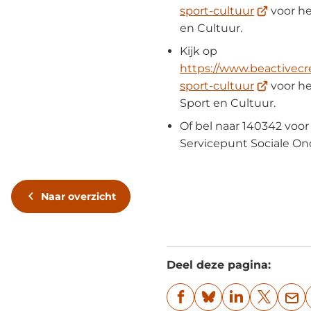
(Verwijst
sport-cultuur
voor he
naar
en Cultuur.
een
Kijk op
externe
https://www.beactivecr
website)
(Verwijst
sport-cultuur
voor h
naar
Sport en Cultuur.
een
Of bel naar 140342 voo
externe
Servicepunt Sociale On
website)
Naar overzicht
Deel deze pagina:
(Verwijst
(Verwijst
(Verwijst
(Verwijst
(Ve