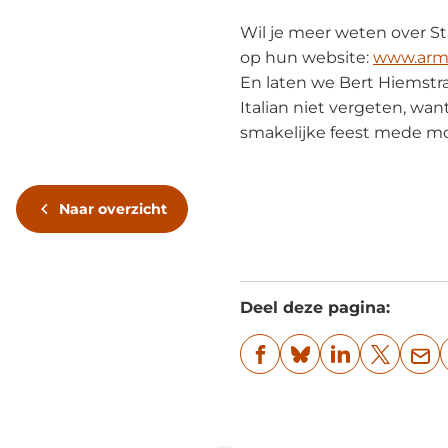
Wil je meer weten over S
op hun website:
www.armo
En laten we Bert Hiemstr
Italian niet vergeten, wan
smakelijke feest mede mo
Naar overzicht
Deel deze pagina:
(Verwijst
(Verwijst
(Verwijst
(Verwijst
(Ve
naar
naar
naar
naar
naa
een
een
een
een
ee
externe
externe
externe
externe
e-